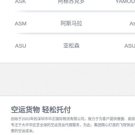
ASK
阿穆苏克罗
YAMOU
ASM
阿斯马拉
A
ASU
亚松森
AS
空运货物 轻松托付
创始于2003年的深圳市中正国际物流有限公司
，致力于为客户提供便捷、高效
专注于大中华区至全球的空运货运代理服务，为此，集团精心打造的飞呀快运
惠的空运成本。