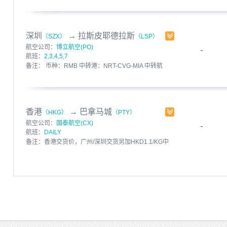
港费用；如货物带电池，CX加收DG费
HKD312/SHPT，另外如货物未贴锂电池标签，加收
HKD5/件 币种：HKD 中转港：HKG-MIA 中转航司：
AM 截单时间：12:00
深圳
→
拉斯皮耶德拉斯
（SZX）
（LSP）
发布人：飞呀快运 发布时间：2017-03-15
航空公司：
博立航空(PO)
-
有效期至：2017-03-21
航班：
2,3,4,5,7
备注： 币种：RMB 中转港：NRT-CVG-MIA 中转航
司：M6 截单时间：12:30
发布人：飞呀快运 发布时间：2017-03-15
有效期至：2017-03-21
香港
→
巴拿马城
（HKG）
（PTY）
航空公司：
国泰航空(CX)
-
航班：
DAILY
备注：香港交货价，广州/深圳交货另加HKD1.1/KG中
港费用；如货物带电池，CX加收DG费
HKD312/SHPT，另外如货物未贴锂电池标签，加收
HKD5/件 币种：HKD 中转港：HKG-LAX 中转航司：
Multi 截单时间：12:00
发布人：飞呀快运 发布时间：2017-03-15
有效期至：2017-03-21