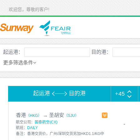
欢迎您，尊敬的客户!
起运港：
目的港：
更多筛选条件
起运港
目的港
+45
香港
→
圣胡安
（HKG）
（SJU）
航空公司：
国泰航空(CX)
-
航班：
DAILY
备注：香港交货价，广州/深圳交货另加HKD1.1/KG中