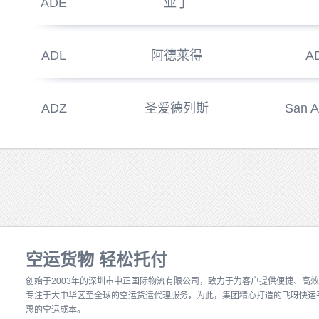
ADE
亚丁
ADL
阿德莱得
A
ADZ
圣爱德列斯
San A
空运货物 轻松托付
创始于2003年的深圳市中正国际物流有限公司
，致力于为客户提供便捷、高效
专注于大中华区至全球的空运货运代理服务，为此，集团精心打造的飞呀快运
惠的空运成本。