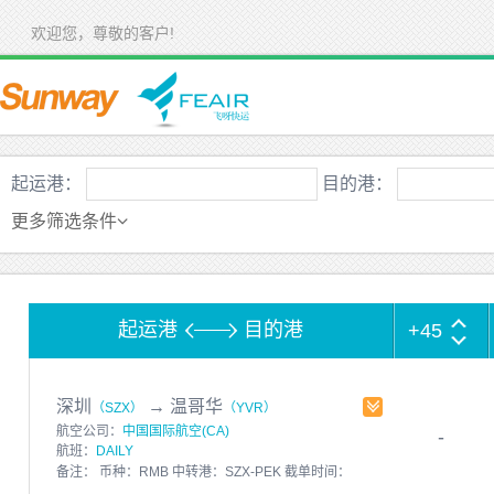
欢迎您，尊敬的客户!
起运港：
目的港：
更多筛选条件
起运港
目的港
+45
深圳
→
温哥华
（SZX）
（YVR）
航空公司：
中国国际航空(CA)
-
航班：
DAILY
备注： 币种：RMB 中转港：SZX-PEK 截单时间：