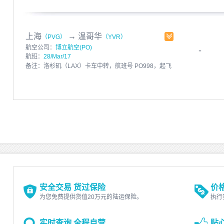
12:00
发布人：飞呀快运 发布时间：2017-03-15
有效期至：2017-03-22
上海
→
温哥华
（PVG）
（YVR）
航空公司：
博立航空(PO)
-
航班：
28/Mar/17
备注：洛杉矶（LAX）卡车中转，航班号 PO998，起飞
时间 20：45 降落时间 20:00，机型 B747-200，航班
D1,2,3,4, 航班号 PO214，起飞时间 04：15，降落时间
08:50，机型 B747-200，航班D5,6,7, LAX转运
D1,2,3,4,5 币种：RMB 中转港：ANC-LAX 中转航司：
TRUCK 截单时间：14:10
发布人：飞呀快运 发布时间：2017-03-28
有效期至：2017-03-31
安全交易 货过保险
价
为您免费提供货值20万元的陆运保险。
执行
实时查询 全程自营
贴