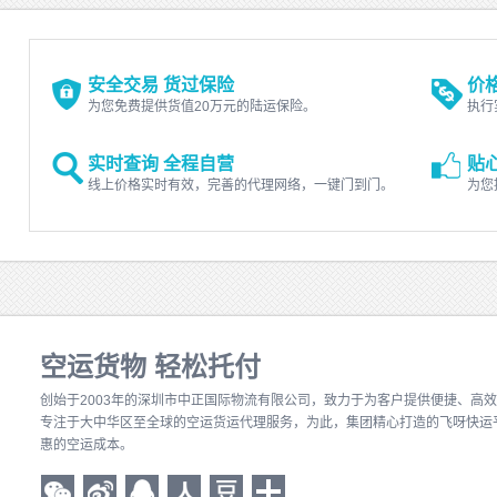
安全交易 货过保险
价
为您免费提供货值20万元的陆运保险。
执行
实时查询 全程自营
贴
线上价格实时有效，完善的代理网络，一键门到门。
为您
空运货物 轻松托付
创始于2003年的深圳市中正国际物流有限公司
，致力于为客户提供便捷、高效
专注于大中华区至全球的空运货运代理服务，为此，集团精心打造的飞呀快运
惠的空运成本。