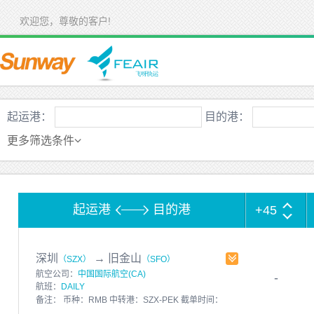
欢迎您，尊敬的客户!
起运港：
目的港：
更多筛选条件
起运港
目的港
+45
深圳
→
旧金山
（SZX）
（SFO）
航空公司：
中国国际航空(CA)
-
航班：
DAILY
备注： 币种：RMB 中转港：SZX-PEK 截单时间：