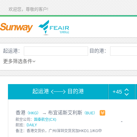
欢迎您，尊敬的客户!
起运港：
目的港：
更多筛选条件
起运港
目的港
+45
香港
→
布宜诺斯艾利斯
（HKG）
（BUE）
航空公司：
国泰航空(CX)
-
航班：
DAILY
备注：香港交货价，广州/深圳交货另加HKD1.1/KG中