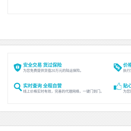
港费用；如货物带电池，CX加收DG费
HKD312/SHPT，另外如货物未贴锂电池标签，加收
HKD5/件 币种：HKD 中转港：HKG-LAX 中转航司：
LA 截单时间：12:00
发布人：飞呀快运 发布时间：2017-03-15
有效期至：2017-03-21
安全交易 货过保险
价
为您免费提供货值20万元的陆运保险。
执行
实时查询 全程自营
贴
线上价格实时有效，完善的代理网络，一键门到门。
为您