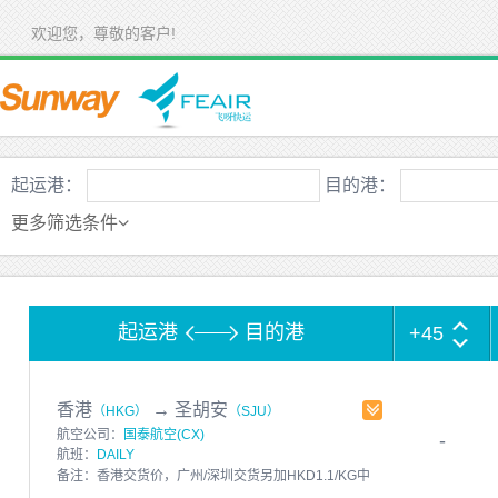
欢迎您，尊敬的客户!
起运港：
目的港：
更多筛选条件
起运港
目的港
+45
香港
→
圣胡安
（HKG）
（SJU）
航空公司：
国泰航空(CX)
-
航班：
DAILY
备注：香港交货价，广州/深圳交货另加HKD1.1/KG中