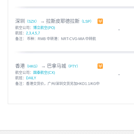
港费用；如货物带电池，CX加收DG费
HKD312/SHPT，另外如货物未贴锂电池标签，加收
HKD5/件 币种：HKD 中转港：HKG-MIA 中转航司：
AM 截单时间：12:00
深圳
→
拉斯皮耶德拉斯
（SZX）
（LSP）
发布人：飞呀快运 发布时间：2017-03-15
航空公司：
博立航空(PO)
-
有效期至：2017-03-21
航班：
2,3,4,5,7
备注： 币种：RMB 中转港：NRT-CVG-MIA 中转航
司：M6 截单时间：12:30
发布人：飞呀快运 发布时间：2017-03-15
有效期至：2017-03-21
香港
→
巴拿马城
（HKG）
（PTY）
航空公司：
国泰航空(CX)
-
航班：
DAILY
备注：香港交货价，广州/深圳交货另加HKD1.1/KG中
港费用；如货物带电池，CX加收DG费
HKD312/SHPT，另外如货物未贴锂电池标签，加收
HKD5/件 币种：HKD 中转港：HKG-LAX 中转航司：
Multi 截单时间：12:00
发布人：飞呀快运 发布时间：2017-03-15
有效期至：2017-03-21